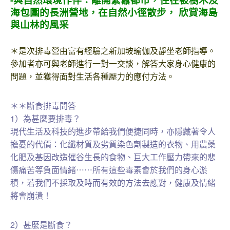
海包圍的長洲營地，在自然小徑散步， 欣賞海島
與山林的風采
＊是次排毒營由富有經驗之新加坡瑜伽及靜坐老師指導。
參加者亦可與老師進行一對一交談，解答大家身心健康的
問題，並獲得面對生活各種壓力的應付方法。
＊＊斷食排毒問答
1）為甚麼要排毒？
現代生活及科技的進步帶給我們便捷同時，亦隱藏著令人
擔憂的代價：化纖材質及劣質染色劑製造的衣物、用農藥
化肥及基因改造催谷生長的食物、巨大工作壓力帶來的悲
傷痛苦等負面情緒⋯⋯所有這些毒素會於我們的身心淤
積，若我們不採取及時而有效的方法去應對，健康及情緒
將會崩潰！
2）甚麼是斷食？