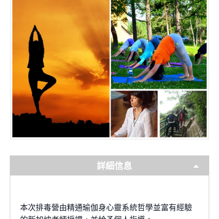
詳細信息
本次排毒營由精通瑜伽身心靈系統哲學並富有經驗