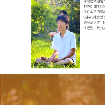
阿南達瑪迦是普
1990）於1
存在本質的意
獨特的社會哲
的解決之道。
性運動，致力