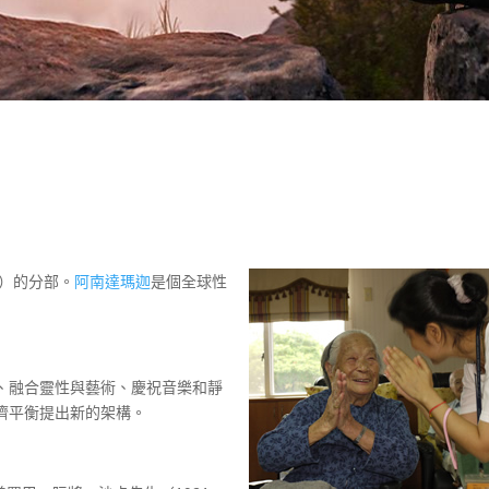
路）的分部。
阿南達瑪迦
是個全球性
。
、融合靈性與藝術、慶祝音樂和靜
濟平衡提出新的架構。