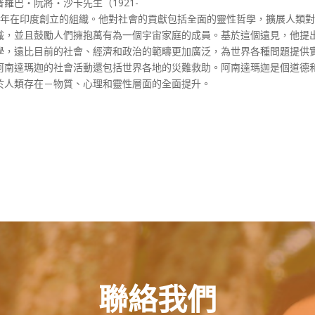
羅巴‧阮將‧沙卡先生（1921-
955年在印度創立的組織。他對社會的貢獻包括全面的靈性哲學，擴展人類
識，並且鼓勵人們擁抱萬有為一個宇宙家庭的成員。基於這個遠見，他提
學，遠比目前的社會、經濟和政治的範疇更加廣泛，為世界各種問題提供
阿南達瑪迦的社會活動還包括世界各地的災難救助。阿南達瑪迦是個道德
於人類存在－物質、心理和靈性層面的全面提升。
聯絡我們