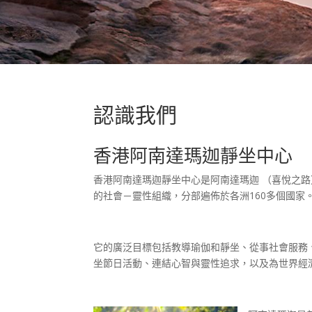
認識我們
香港阿南達瑪迦靜坐中心
香港阿南達瑪迦靜坐中心是阿南達瑪迦 （喜悅之
的社會－靈性組織，分部遍佈於各洲160多個國家
它的廣泛目標包括教導瑜伽和靜坐、從事社會服務
坐節日活動、連結心智與靈性追求，以及為世界經