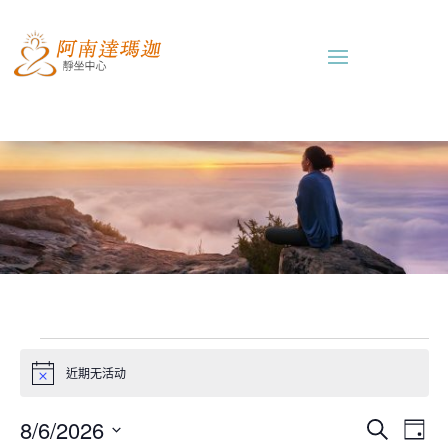
活
动
近期无活动
Notice
for
活
活
8/6/2026
搜
6
日
动