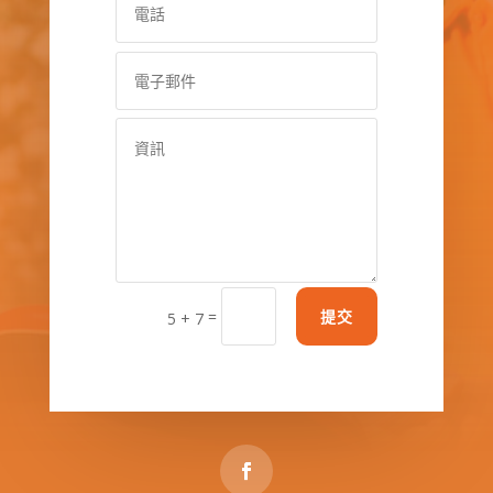
=
提交
5 + 7