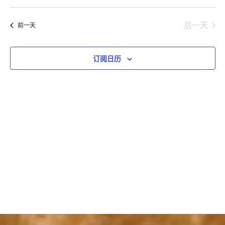
动
寻
选
8
视
搜
择
图
月,
后一天
索
前一天
日
导
2026
和
期
航
视
订阅日历
图
导
航